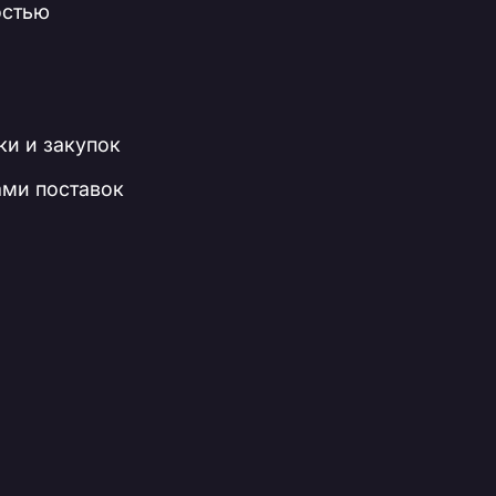
остью
ки и закупок
ми поставок