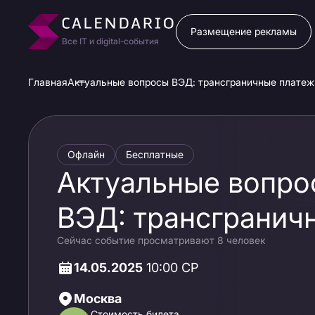
Размещение рекламы
Все IT и digital-события
Главная
Актуальные вопросы ВЭД: трансграничные платеж
Офлайн
Бесплатные
Актуальные вопро
ВЭД: трансгранич
Сейчас событие просматривают 8 человек
платежи в новых
14.05.2025
10:00 СР
условиях
Москва
Стоимость билета