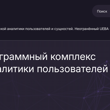
ой аналитики пользователей и сущностей. Неогранённый UEBA 
ограммный комплекс
литики пользователей
анённый UEBA — пров
класса решений