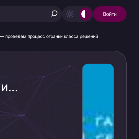
Войти
— проведём процесс огранки класса решений
 и
едём