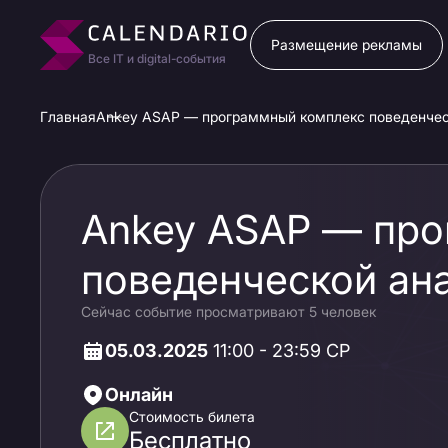
Размещение рекламы
Все IT и digital-события
Главная
Ankey ASAP — программный комплекс поведенческ
Ankey ASAP — пр
поведенческой ана
Сейчас событие просматривают 5 человек
сущностей. Неогр
05.03.2025
11:00 - 23:59 СР
процесс огранки 
Онлайн
Стоимость билета
Бесплатно