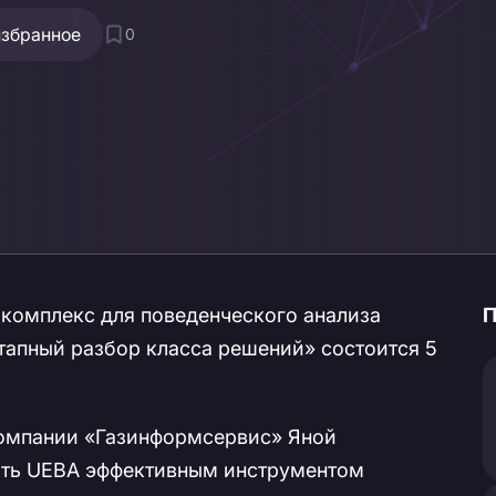
избранное
0
комплекс для поведенческого анализа
П
тапный разбор класса решений» состоится 5
омпании «Газинформсервис» Яной
лать UEBA эффективным инструментом