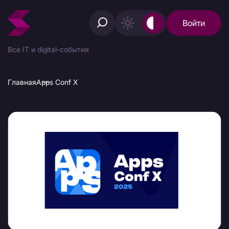
Войти
Все IT и digital-события
Главная
Apps Conf Х