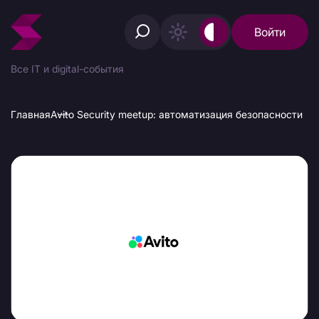
Войти
Все IT и digital-события
Главная
Avito Security meetup: автоматизация безопасности