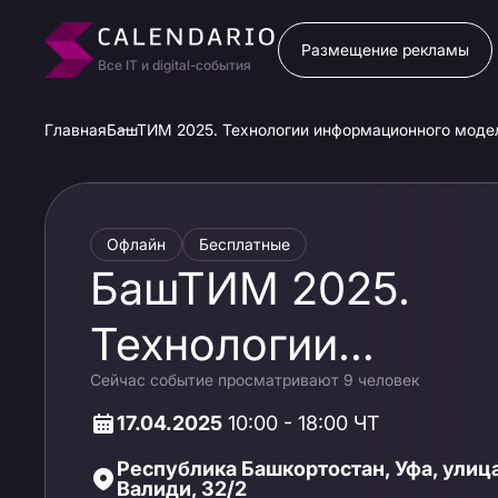
Размещение рекламы
Все IT и digital-события
Главная
БашТИМ 2025. Технологии информационного моде
Офлайн
Бесплатные
БашТИМ 2025.
Технологии
Сейчас событие просматривают 9 человек
информационного
17.04.2025
10:00 - 18:00 ЧТ
моделирования и
Республика Башкортостан, Уфа, улиц
Валиди, 32/2