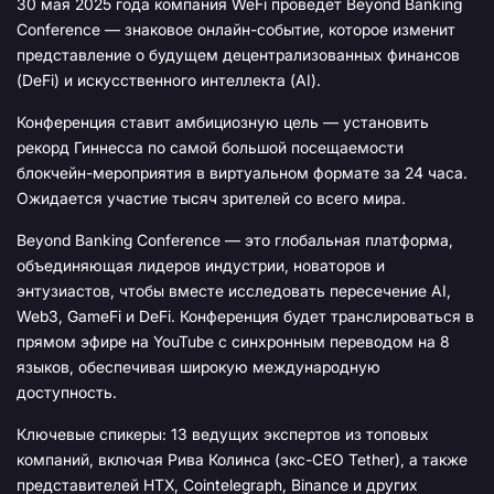
30 мая 2025 года компания WeFi проведёт Beyond Banking
Conference — знаковое онлайн-событие, которое изменит
представление о будущем децентрализованных финансов
(DeFi) и искусственного интеллекта (AI).
Конференция ставит амбициозную цель — установить
рекорд Гиннесса по самой большой посещаемости
блокчейн-мероприятия в виртуальном формате за 24 часа.
Ожидается участие тысяч зрителей со всего мира.
Beyond Banking Conference — это глобальная платформа,
объединяющая лидеров индустрии, новаторов и
энтузиастов, чтобы вместе исследовать пересечение AI,
Web3, GameFi и DeFi. Конференция будет транслироваться в
прямом эфире на YouTube с синхронным переводом на 8
языков, обеспечивая широкую международную
доступность.
Ключевые спикеры: 13 ведущих экспертов из топовых
компаний, включая Рива Колинса (экс-CEO Tether), а также
представителей HTX, Cointelegraph, Binance и других