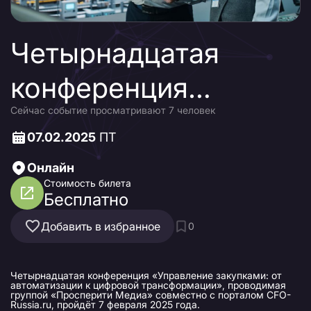
Четырнадцатая
конференция
Сейчас событие просматривают 7 человек
«Управление
07.02.2025
ПТ
закупками: от
Онлайн
автоматизации к
Стоимость билета
Бесплатно
цифровой
Добавить в избранное
0
трансформации»
Четырнадцатая конференция «Управление закупками: от
автоматизации к цифровой трансформации», проводимая
группой «Просперити Медиа» совместно с порталом CFO-
Russia.ru, пройдёт 7 февраля 2025 года.