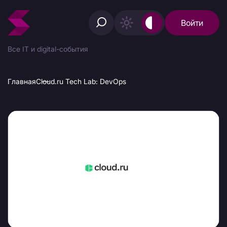
Войти
Все IT и digital-события
Главная
Cloud․ru Tech Lab: DevOps