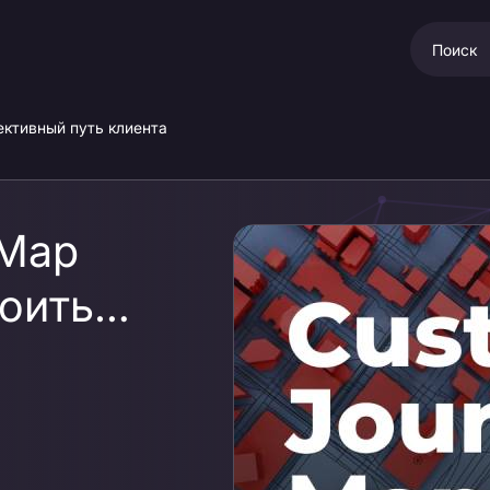
ективный путь клиента
 Map
оить