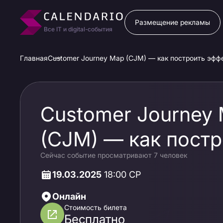
Размещение рекламы
Все IT и digital-события
Главная
Customer Journey Map (CJM) — как построить эфф
Customer Journey
(CJM) — как постр
Сейчас событие просматривают 7 человек
эффективный путь
19.03.2025
18:00 СР
клиента
Онлайн
Стоимость билета
Бесплатно