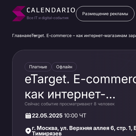
Размещение рекламы
Все IT и digital-события
Главная
eTarget. E-commerce – как интернет-магазинам за
Платные
Офлайн
eTarget. E-commer
как интернет-
Сейчас событие просматривают 8 человек
магазинам
22.05.2025
10:00 ЧТ
зарабатывать
г. Москва, ул. Верхняя аллея 6, стр. 1,
Тимирязев