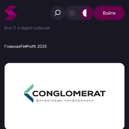
Войти
Все IT и digital-события
Главная
FinProfit 2025