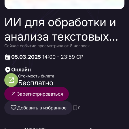
ИИ для обработки и
анализа текстовых
Сейчас событие просматривают 8 человек
данных в крупных
05.03.2025
14:00 - 23:59 СР
предприятиях.
Онлайн
Naumen Enterprise
Стоимость билета
Бесплатно
Search: технологии,
Зарегистрироваться
архитектура
Добавить в избранное
0
платформы,