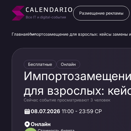
Размещение рекламы
Все IT и digital-события
Главная
Импортозамещение для взрослых: кейсы замены и
Бесплатные
Онлайн
Импортозамещен
для взрослых: кей
Сейчас событие просматривают 3 человек
замены и объедин
08.07.2026
11:00 - 23:59 СР
legacy-АТС
Онлайн
Стоимость билета