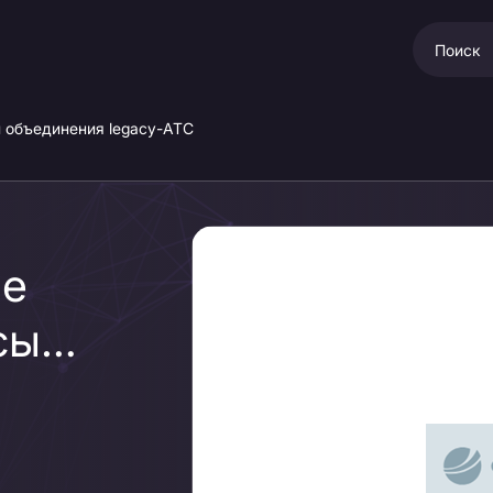
 объединения legacy-АТС
ие
сы
ения