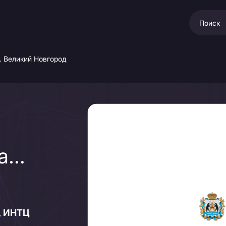
 Великий Новгород
а
кий
А, ИНТЦ