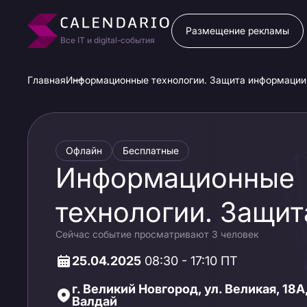
Размещение рекламы
Все IT и digital-события
Главная
Информационные технологии. Защита информации.
Офлайн
Бесплатные
Информационные
технологии. Защит
Сейчас событие просматривают 3 человек
информации. Вели
25.04.2025
08:30 - 17:10 ПТ
Новгород
г. Великий Новгород, ул. Великая, 18
Валдай