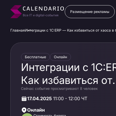
Размещение рекламы
Все IT и digital-события
Главная
Интеграции с 1С:ERP — Как избавиться от хаоса в
Бесплатные
Онлайн
Интеграции с 1С:E
Как избавиться от
Сейчас событие просматривают 8 человек
хаоса в базе данн
17.04.2025
11:00 - 12:00 ЧТ
Онлайн
Стоимость билета