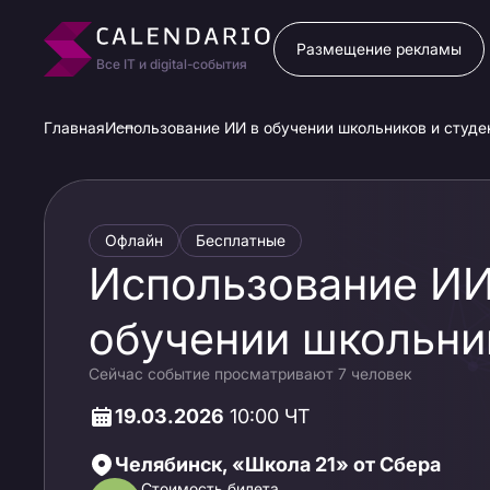
Размещение рекламы
Все IT и digital-события
Главная
Использование ИИ в обучении школьников и студе
Офлайн
Бесплатные
Использование ИИ
обучении школьни
Сейчас событие просматривают 7 человек
и студентов: запре
19.03.2026
10:00 ЧТ
нельзя применять
Челябинск, «Школа 21» от Сбера
Стоимость билета