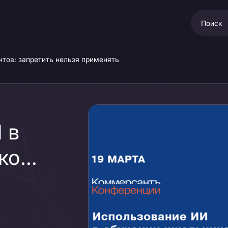
нтов: запретить нельзя применять
 в
ков
тить