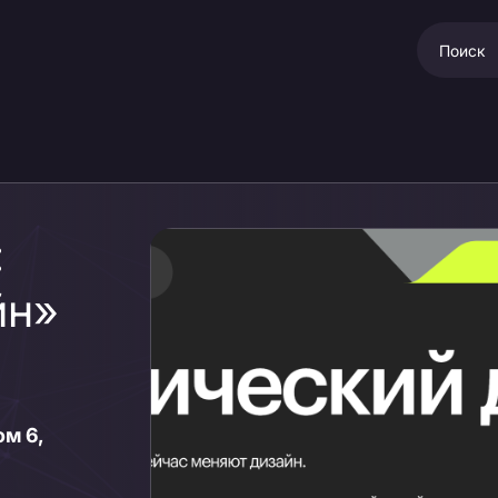
:
йн»
ом 6,