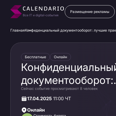
Размещение рекламы
Все IT и digital-события
Главная
Конфиденциальный документооборот: лучшие прак
Бесплатные
Онлайн
Конфиденциальны
документооборот:
Сейчас событие просматривают 8 человек
лучшие практики 
17.04.2025
11:00 ЧТ
новой реальности
Онлайн
Стоимость билета