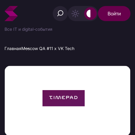
Войти
Все IT и digital-события
Главная
Moscow QA #11 x VK Tech