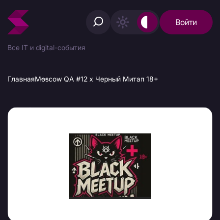
Войти
Все IT и digital-события
Главная
Moscow QA #12 х Черный Митап 18+