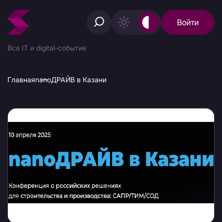
Войти
Все IT и digital-события
Главная
nanoДРАЙВ в Казани