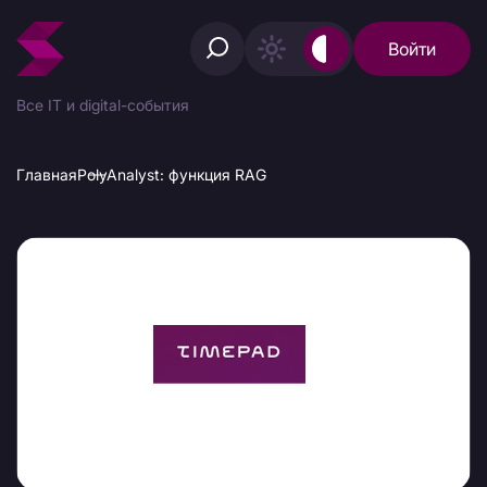
Войти
Все IT и digital-события
Главная
PolyAnalyst: функция RAG