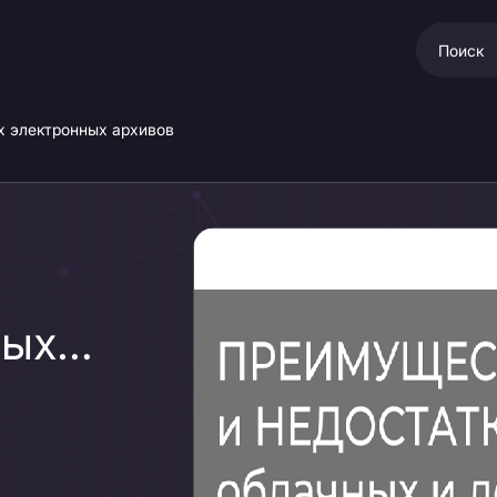
х электронных архивов
ых и
вов