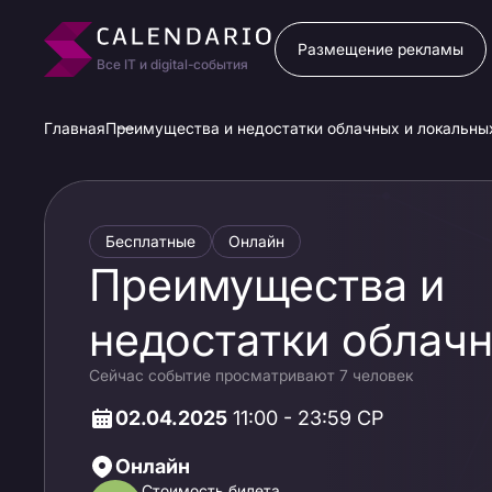
Размещение рекламы
Все IT и digital-события
Главная
Преимущества и недостатки облачных и локальны
Бесплатные
Онлайн
Преимущества и
недостатки облачн
Сейчас событие просматривают 7 человек
локальных
02.04.2025
11:00 - 23:59 СР
электронных архи
Онлайн
Стоимость билета