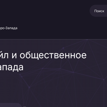
еро-Запада
йл и общественное
апада