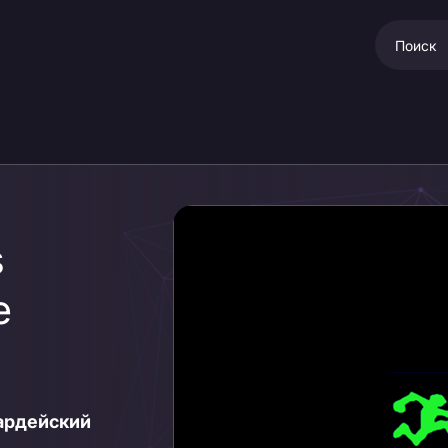
s
е
вардейский