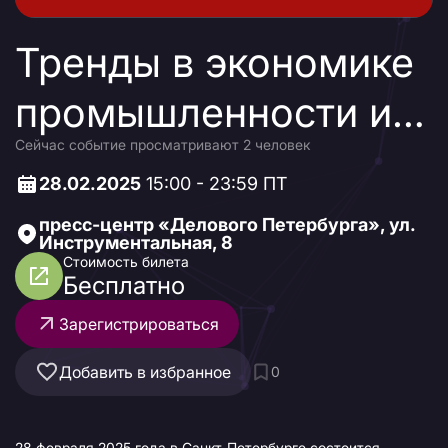
Тренды в экономике
промышленности и
Сейчас событие просматривают 2 человек
закупках: как
28.02.2025
15:00 - 23:59 ПТ
сохранить динамику
пресс-центр «Делового Петербурга», ул.
Инструментальная, 8
роста
Стоимость билета
Бесплатно
Зарегистрироваться
Добавить в избранное
0
28 февраля 2025 года в Санкт-Петербурге состоится