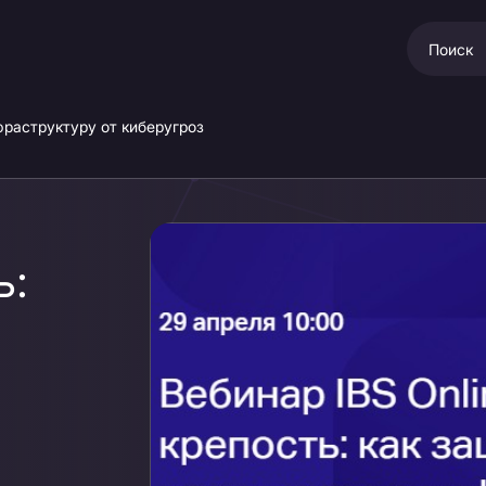
фраструктуру от киберугроз
ь: