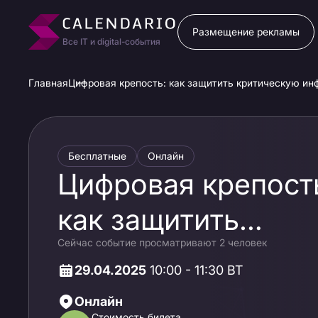
Размещение рекламы
Все IT и digital-события
Главная
Цифровая крепость: как защитить критическую ин
Бесплатные
Онлайн
Цифровая крепост
как защитить
Сейчас событие просматривают 2 человек
критическую
29.04.2025
10:00 - 11:30 ВТ
инфраструктуру от
Онлайн
Стоимость билета