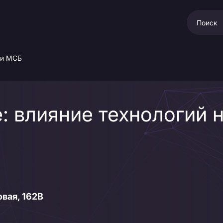
 и МСБ
 влияние технологий 
овая, 162В