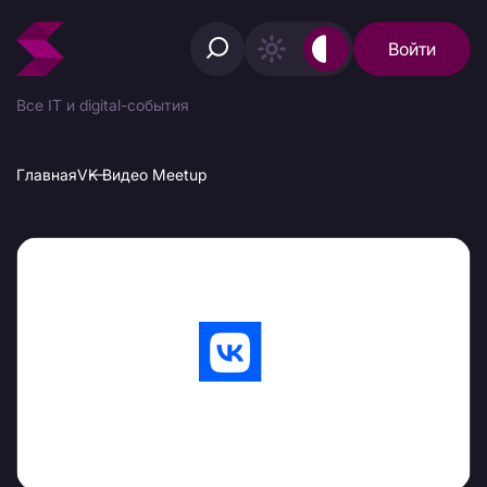
Войти
Все IT и digital-события
Главная
VK Видео Meetup