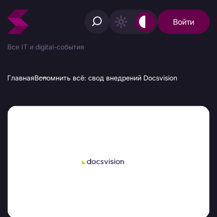
Войти
Все IT и digital-события
Главная
Вспомнить всё: свод внедрений Docsvision