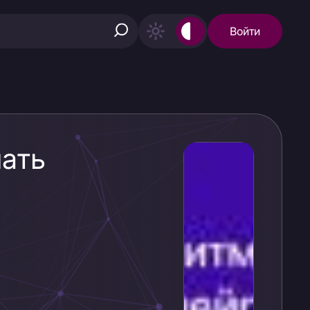
Войти
ать