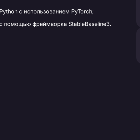
ython с использованием PyTorch;
с помощью фреймворка StableBaseline3.