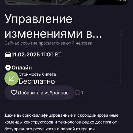
Управление
изменениями в
Сейчас событие просматривают 7 человек
APPIUS PLM и других
11.02.2025
11:00 ВТ
информационных
Онлайн
системах
Стоимость билета
Бесплатно
Добавить в избранное
0
Даже высококвалифицированные и скоординированные
команды конструкторов и технологов редко достигают
безупречного результата с первой итерации.