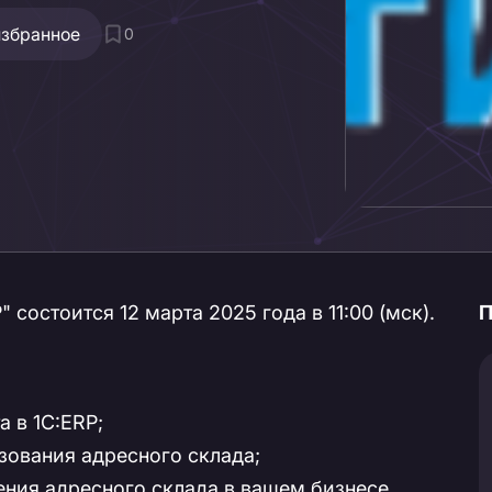
избранное
0
 состоится 12 марта 2025 года в 11:00 (мск).
П
 в 1С:ERP;
зования адресного склада;
ения адресного склада в вашем бизнесе.